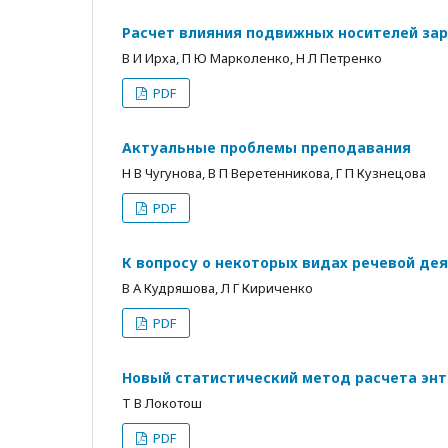
Расчет влияния подвижных носителей зар
В И Ирха, П Ю Марколенко, Н Л Петренко
PDF
Актуальные проблемы преподавания
Н В Чугунова, В П Веретенникова, Г П Кузнецова
PDF
К вопросу о некоторых видах речевой де
В А Кудряшова, Л Г Кириченко
PDF
Новый статистический метод расчета энт
Т В Локотош
PDF