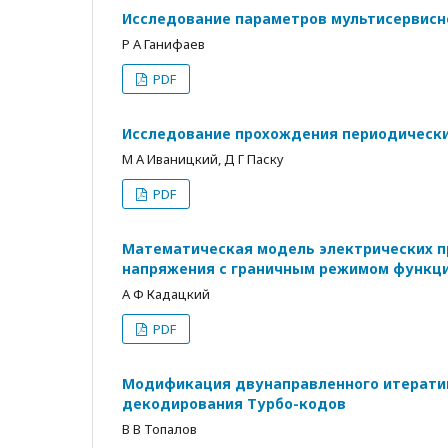
Исследование параметров мультисервисн
Р А Ганифаев
PDF
Исследование прохождения периодически
М А Иваницкий, Д Г Паску
PDF
Математическая модель электрических п
напряжения с граничным режимом функц
А Ф Кадацкий
PDF
Модификация двунаправленного итератив
декодирования Турбо-кодов
В В Топалов