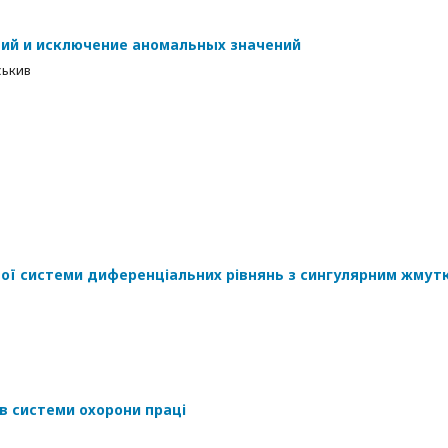
ний и исключение аномальных значений
ськив
вної системи диференціальних рівнянь з сингулярним жмут
в системи охорони праці