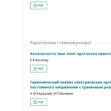
PDF
Радіотехніка і телекомунікації
Безопасность пинг-понг-протокола квант
Е В Василиу
PDF
Гармонический анализ электрических про
постоянного напряжения с граничным ре
А Ф Кадацкий, И П Малявин
PDF