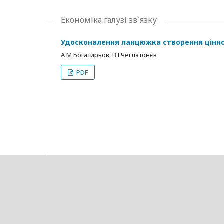
Економіка галузі зв`язку
Удосконалення ланцюжка створення ціннос
А М Богатирьов, В І Чеглатонєв
PDF