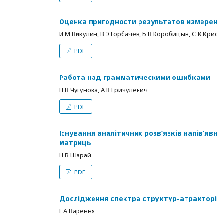
Оценка пригодности результатов измере
И М Викулин, В Э Горбачев, Б В Коробицын, С К Кри
PDF
Работа над грамматическими ошибками
Н В Чугунова, А В Гричулевич
PDF
Існування аналітичних розв’язків напів’я
матриць
Н В Шарай
PDF
Дослідження спектра структур-атракторі
Г А Варення