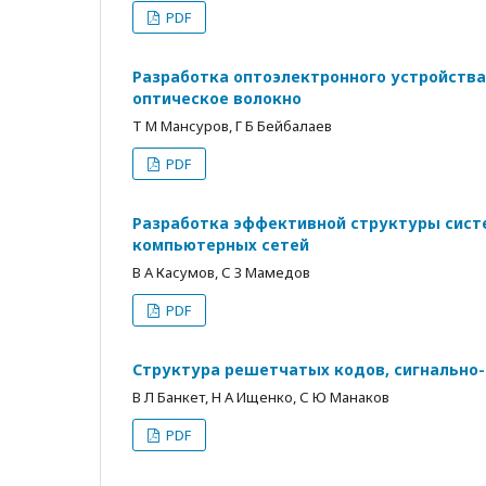
PDF
Разработка оптоэлектронного устройства
оптическое волокно
Т М Мансуров, Г Б Бейбалаев
PDF
Разработка эффективной структуры сист
компьютерных сетей
В А Касумов, С З Мамедов
PDF
Структура решетчатых кодов, сигнально-
В Л Банкет, Н А Ищенко, С Ю Манаков
PDF