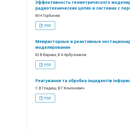
Эффективность геометрического моделир
радиотехнических цепях и системах с п
М Н Горбачев
PDF
Мемристорные и реактивные нестационар
моделирование
Ю В Варава, В А Арбузников
PDF
Реагування та обробка інцидентів інфор
С В Гладиш, В Г Кононович
PDF