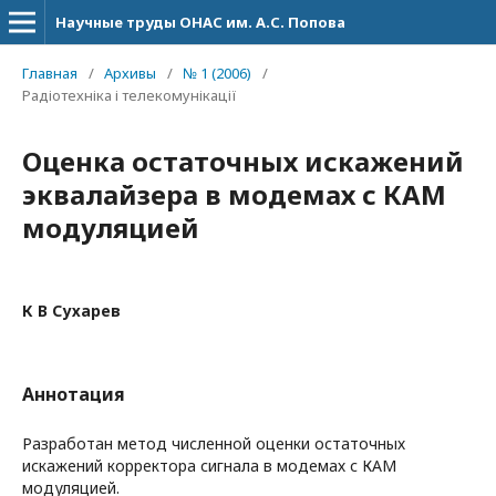
Научные труды ОНАС им. А.С. Попова
Главная
/
Архивы
/
№ 1 (2006)
/
Радіотехніка і телекомунікації
Оценка остаточных искажений
эквалайзера в модемах с КАМ
модуляцией
К В Сухарев
Аннотация
Разработан метод численной оценки остаточных
искажений корректора сигнала в модемах с КАМ
модуляцией.