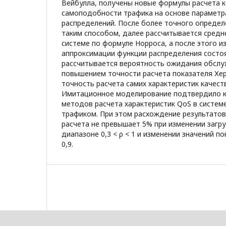
Вейбулла, получены новые формулы расчета 
самоподобности трафика на основе параметр
распределений. После более точного определ
таким способом, далее рассчитывается средн
системе по формуле Норроса, а после этого 
аппроксимации функции распределения состо
рассчитывается вероятность ожидания обслуж
повышением точности расчета показателя Хе
точность расчета самих характеристик качест
Имитационное моделирование подтвердило к
методов расчета характеристик QoS в систе
трафиком. При этом расхождение результато
расчета не превышает 5% при изменении загру
диапазоне 0,3 < ρ < 1 и изменении значений по
0,9.