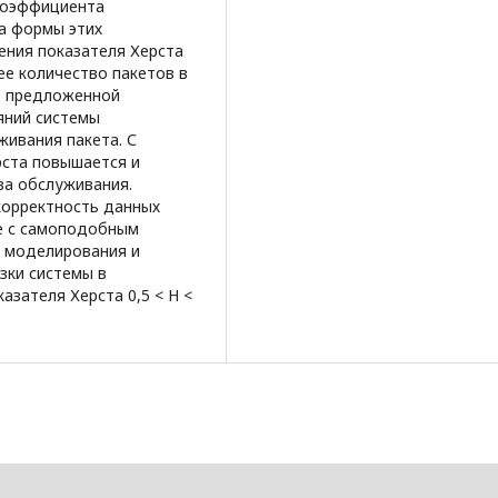
коэффициента
а формы этих
ения показателя Херста
ее количество пакетов в
из предложенной
яний системы
ивания пакета. С
рста повышается и
ва обслуживания.
орректность данных
ме с самоподобным
в моделирования и
зки системы в
казателя Херста 0,5 < H <