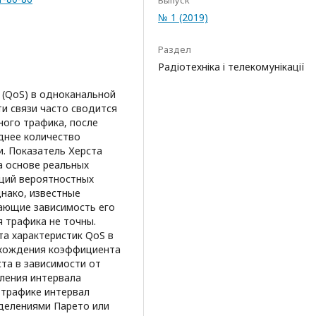
Выпуск
№ 1 (2019)
Раздел
Радіотехніка і телекомунікації
 (QoS) в одноканальной
и связи часто сводится
ого трафика, после
днее количество
и. Показатель Херста
а основе реальных
кций вероятностных
нако, известные
ающие зависимость его
 трафика не точны.
а характеристик QoS в
нахождения коэффициента
та в зависимости от
ления интервала
 трафике интервал
делениями Парето или