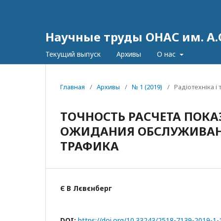
Научные труды ОНАС им. А.
Текущий выпуск
Архивы
О нас
Главная
/
Архивы
/
№ 1 (2019)
/
Радіотехніка і
ТОЧНОСТЬ РАСЧЕТА ПОКА
ОЖИДАНИЯ ОБСЛУЖИВАН
ТРАФИКА
Є В Лєвєнберг
DOI:
https://doi.org/10.33243/2518-7139-2019-1-