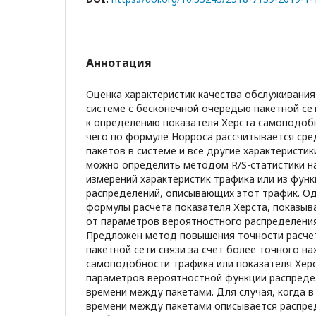
Аннотация
Оценка характеристик качества обслуживания
системе с бесконечной очередью пакетной сет
к определению показателя Херста самоподобн
чего по формуле Норроса рассчитывается сре
пакетов в системе и все другие характеристик
можно определить методом R/S-статистики н
измерений характеристик трафика или из фун
распределений, описывающих этот трафик. Од
формулы расчета показателя Херста, показыв
от параметров вероятностного распределения
Предложен метод повышения точности расчет
пакетной сети связи за счет более точного 
самоподобности трафика или показателя Херс
параметров вероятностной функции распреде
времени между пакетами. Для случая, когда в
времени между пакетами описывается распре