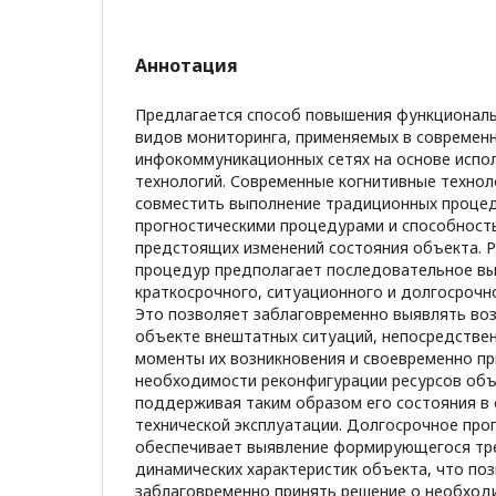
Аннотация
Предлагается способ повышения функционал
видов мониторинга, применяемых в современ
инфокоммуникационных сетях на основе испо
технологий. Современные когнитивные технол
совместить выполнение традиционных процед
прогностическими процедурами и способност
предстоящих изменений состояния объекта. Р
процедур предполагает последовательное вы
краткосрочного, ситуационного и долгосрочн
Это позволяет заблаговременно выявлять во
объекте внештатных ситуаций, непосредстве
моменты их возникновения и своевременно п
необходимости реконфигурации ресурсов объ
поддерживая таким образом его состояния в 
технической эксплуатации. Долгосрочное про
обеспечивает выявление формирующегося тр
динамических характеристик объекта, что по
заблаговременно принять решение о необход