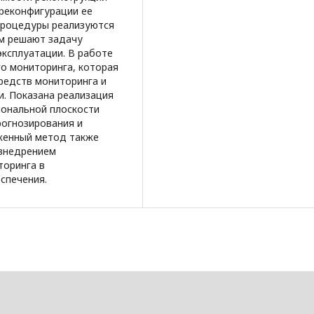
 реконфигурации ее
процедуры реализуются
ом решают задачу
эксплуатации. В работе
о мониторинга, которая
редств мониторинга и
и. Показана реализация
иональной плоскости
огнозирования и
женный метод также
 внедрением
торинга в
спечения.