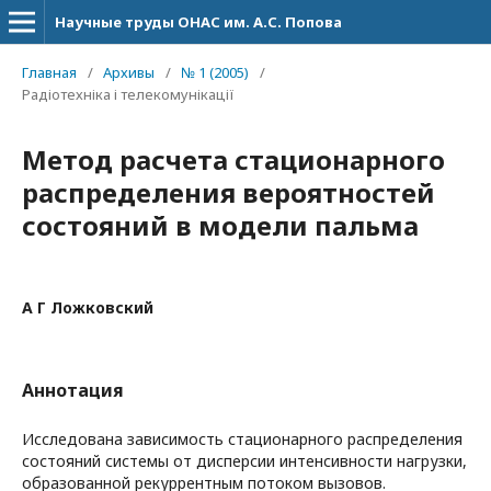
Научные труды ОНАС им. А.С. Попова
Главная
/
Архивы
/
№ 1 (2005)
/
Радіотехніка і телекомунікації
Метод расчета стационарного
распределения вероятностей
состояний в модели пальма
А Г Ложковский
Аннотация
Исследована зависимость стационарного распределения
состояний системы от дисперсии интенсивности нагрузки,
образованной рекуррентным потоком вызовов.